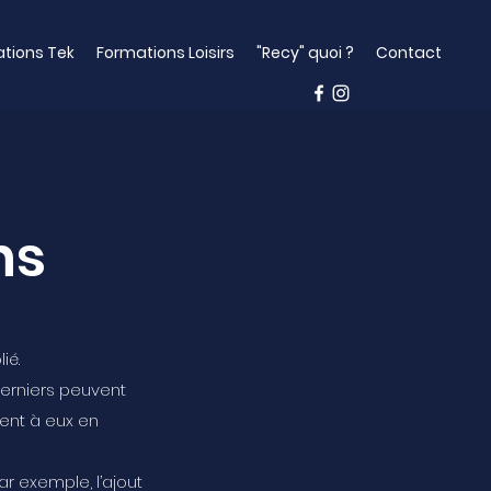
tions Tek
Formations Loisirs
"Recy" quoi ?
Contact
ns
ié.
derniers peuvent
sent à eux en
ar exemple, l’ajout